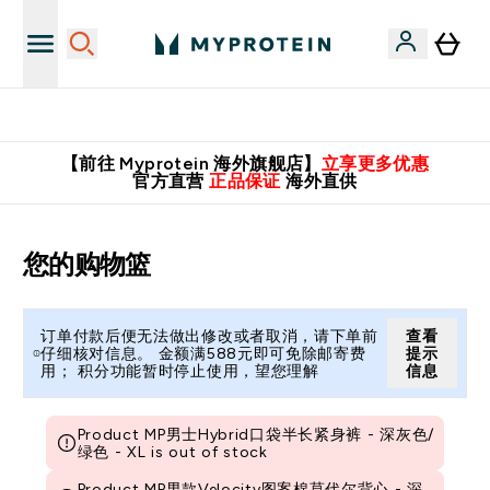
英国制造 精品保证！
【前往 Myprotein 海外旗舰店】
立享更多优惠
官方直营
正品保证
海外直供
您的购物篮
订单付款后便无法做出修改或者取消，请下单前
查看
仔细核对信息。 金额满588元即可免除邮寄费
提示
用； 积分功能暂时停止使用，望您理解
信息
Product MP男士Hybrid口袋半长紧身裤 - 深灰色/
绿色 - XL is out of stock
Product MP男款Velocity图案棉莫代尔背心 - 深