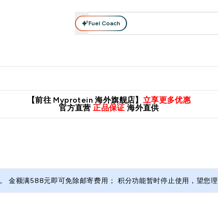
Fuel Coach
肌酸系列
运动服饰
维生素矿物质
高蛋白零食
素食系列
nter 蛋白粉 submenu
Enter 运动服饰 submenu
⌄
⌄
8元包邮！
英国制造 精品保证！
推荐亲友，赢取双份福利！
临期
【前往 Myprotein 海外旗舰店】
立享更多优惠
官方直营
正品保证
海外直供
 金额满588元即可免除邮寄费用； 积分功能暂时停止使用，望您