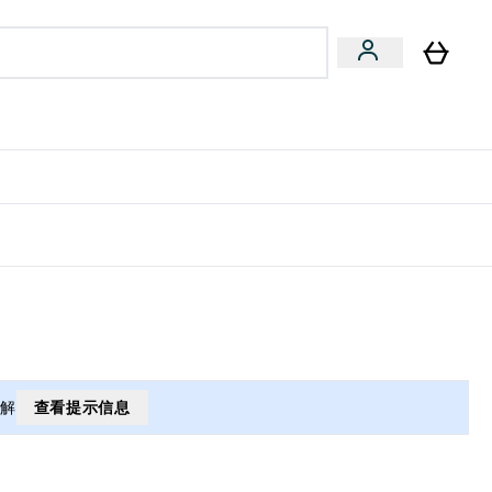
专家建议
Enter 专家建议 submenu
⌄
特惠清单！
理解
查看提示信息