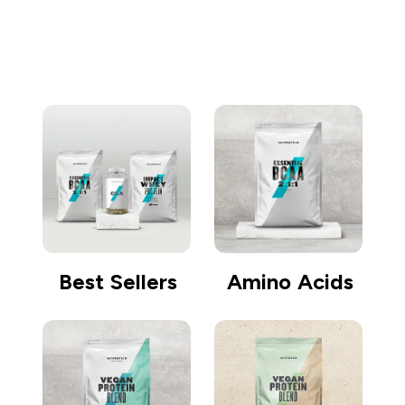
去购物
Best Sellers
Amino Acids