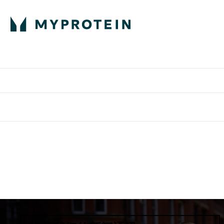
蛋白粉
E
满58