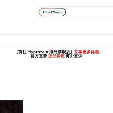
Fuel Coach
肌酸系列
运动服饰
维生素矿物质
高蛋白零食
素食系列
nter 蛋白粉 submenu
Enter 运动服饰 submenu
⌄
⌄
8元包邮！
英国制造 精品保证！
推荐亲友，赢取双份福利！
临期
【前往 Myprotein 海外旗舰店】
立享更多优惠
官方直营
正品保证
海外直供