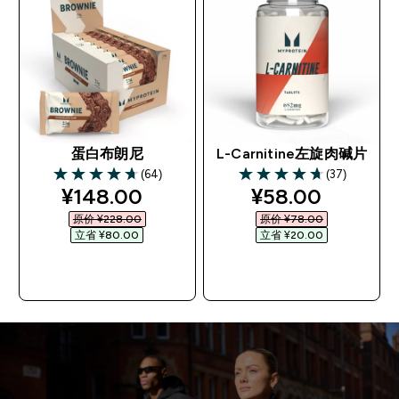
蛋白布朗尼
L-Carnitine左旋肉碱片
(64)
(37)
4.69 out of 5 stars
4.7 out of 5 stars
discounted price
discounted pri
¥148.00‎
¥58.00‎
原价 ¥228.00‎
原价 ¥78.00‎
立省 ¥80.00‎
立省 ¥20.00‎
快速购买
快速购买