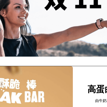
高蛋
由牛奶