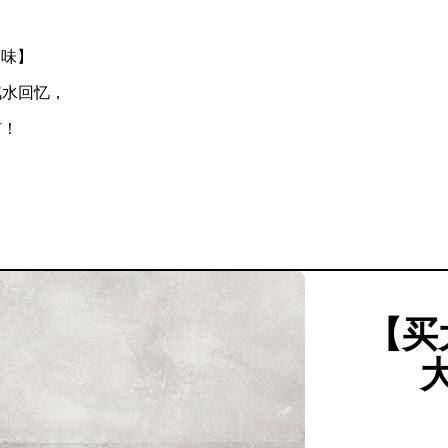
口味】
汽水回忆，
有！
【买
大