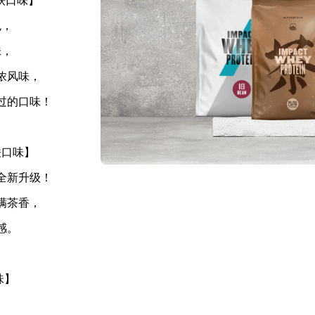
茶拿铁口味】
色，
味，
浓风味，
过的口味！
拿铁口味】
全新升级！
满茶香，
感。
味】
，