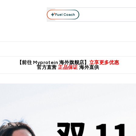
Fuel Coach
肌酸系列
运动服饰
维生素矿物质
高蛋白零食
素食系列
nter 蛋白粉 submenu
Enter 运动服饰 submenu
⌄
⌄
8元包邮！
英国制造 精品保证！
推荐亲友，赢取双份福利！
临期
【前往 Myprotein 海外旗舰店】
立享更多优惠
官方直营
正品保证
海外直供