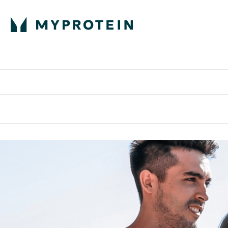
蛋白粉
E
满58