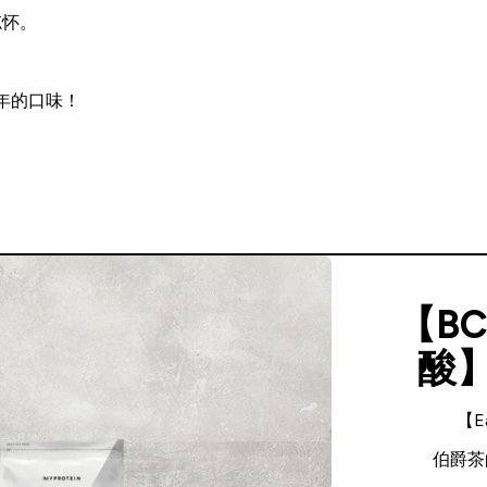
忘怀。
，
年的口味！
【B
酸
【E
伯爵茶