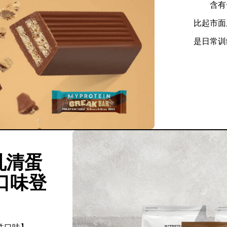
含有
比起市面
是日常训
 乳清蛋
口味登