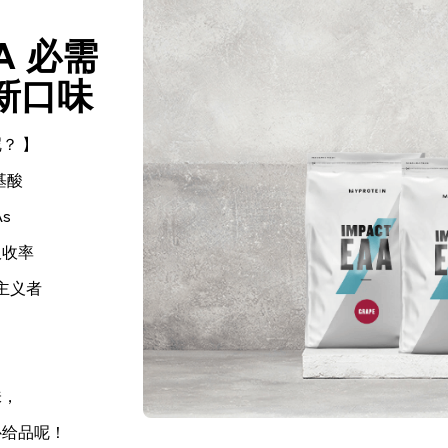
AA 必需
新口味
？ 】
基酸
s
吸收率
主义者
】
味，
补给品呢！