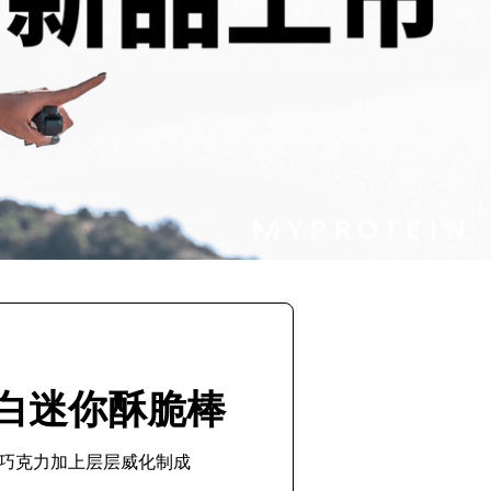
白迷你酥脆棒
巧克力加上层层威化制成