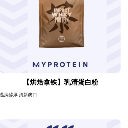
【烘焙拿铁】乳清蛋白粉
温润醇厚 清新爽口