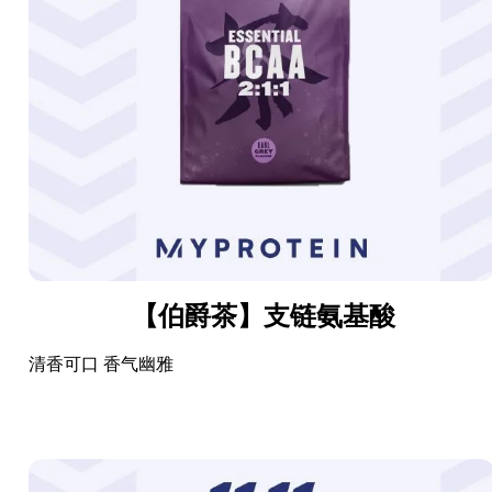
【伯爵茶】支链氨基酸
清香可口 香气幽雅