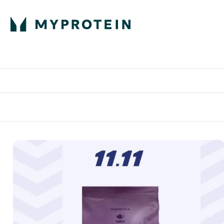
蛋白粉
E
满58