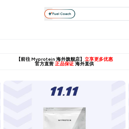
Fuel Coach
肌酸系列
运动服饰
维生素矿物质
高蛋白零食
素食系列
nter 蛋白粉 submenu
Enter 运动服饰 submenu
⌄
⌄
8元包邮！
英国制造 精品保证！
推荐亲友，赢取双份福利！
临期
【前往 Myprotein 海外旗舰店】
立享更多优惠
官方直营
正品保证
海外直供