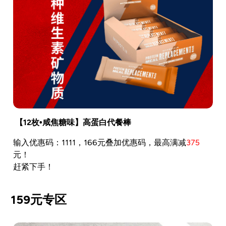
【12枚•咸焦糖味】高蛋白代餐棒
输入优惠码：1111，166元叠加优惠码，最高满减
375
元！
赶紧下手！
159元专区