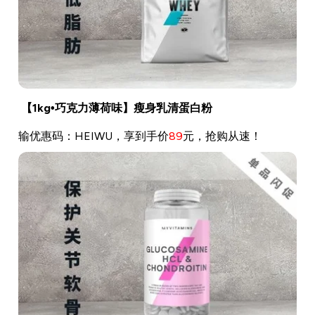
【1kg•巧克力薄荷味】瘦身乳清蛋白粉
输优惠码：HEIWU，享到手价
89
元，抢购从速！