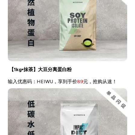
【1kg•抹茶】大豆分离蛋白粉
输入优惠码：HEIWU，享到手价
89
元，抢购从速！