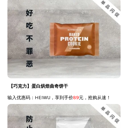
【巧克力】蛋白烘焙曲奇饼干
输入优惠码：HEIWU，享到手价
89
元，抢购从速！