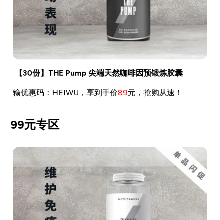
【30份】THE Pump 尖端天然咖啡因预锻炼胶囊
输优惠码：HEIWU，享到手价
89
元，抢购从速！
99元专区