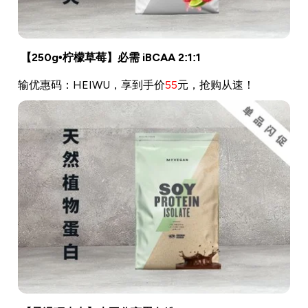
【250g•柠檬草莓】必需 iBCAA 2:1:1
输优惠码：HEIWU，享到手价
55
元，抢购从速！