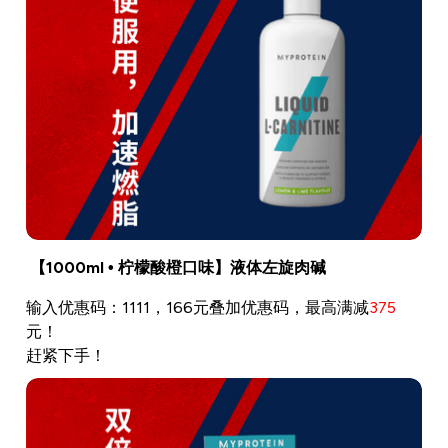
【1000ml • 柠檬酸橙口味】液体左旋肉碱
输入优惠码：1111，166元叠加优惠码，最高满减
375
元！
赶紧下手！