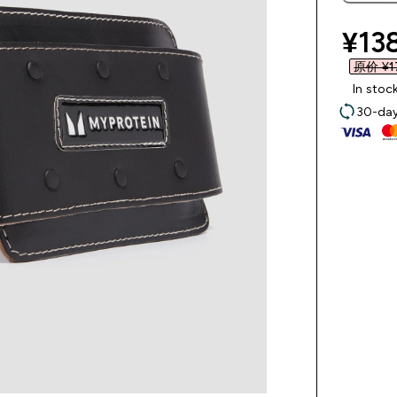
disc
¥138
原价 ¥17
In stoc
30-day