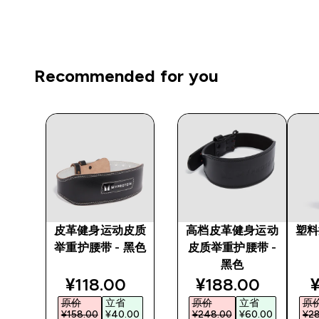
Recommended for you
】
皮革健身运动皮质
高档皮革健身运动
塑料
蛋白
举重护腰带 - 黑色
皮质举重护腰带 -
黑色
discounted price
discounted pric
d
¥118.00‎
¥188.00‎
¥
原价
立省
原价
立省
原
¥158.00‎
¥40.00‎
¥248.00‎
¥60.00‎
¥28