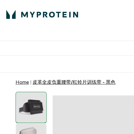
蛋白粉
E
满58
Home
皮革全皮负重腰带/杠铃片训练带 - 黑色