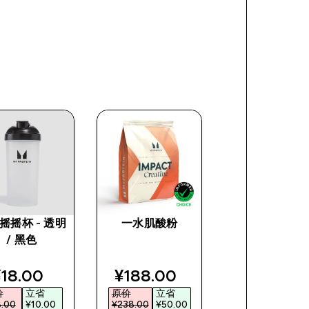
摇摇杯 - 透明
一水肌酸粉
Myprotein手
/ 黑色
带 - 黑
e
iscounted price
discounted price
discount
18.00‎
¥188.00‎
¥48.00‎
价
立省
原价
立省
原价
立省
.00‎
¥10.00‎
¥238.00‎
¥50.00‎
¥68.00‎
¥20.00