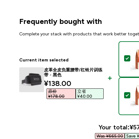
Frequently bought with
Complete your stack with products that work better toge
Sel
Current item selected
皮革全皮负重腰带/杠铃片训练
带 - 黑色
discounted price
¥138.00‎
原价
立省
Sel
¥178.00‎
¥40.00‎
Your total:
¥57
Was ¥665.00‎
Save ¥