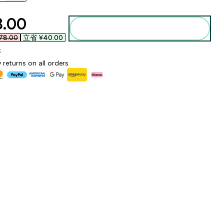
ounted price
.00‎
添加到购物袋
8.00‎
立省 ¥40.00‎
k
 returns on all orders