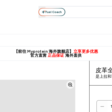
Fuel Coach
肌酸系列
运动服饰
维生素矿物质
高蛋白零食
素食系列
nter 蛋白粉 submenu
Enter 运动服饰 submenu
⌄
⌄
8元包邮！
英国制造 精品保证！
推荐亲友，赢取双份福利！
临期
【前往 Myprotein 海外旗舰店】
立享更多优惠
官方直营
正品保证
海外直供
皮革
是上拉和