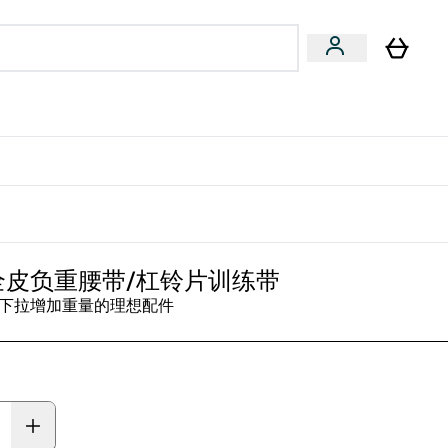
专家建议
Enter 专家建议 submenu
⌄
特惠清单！
全皮负重腰带/杠铃片训练带
下拉增加重量的理想配件