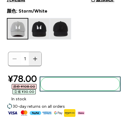
颜色: Storm/White
discounted price
¥78.00‎
添加到购物袋
原价 ¥108.00‎
立省 ¥30.00‎
In stock
30-day returns on all orders