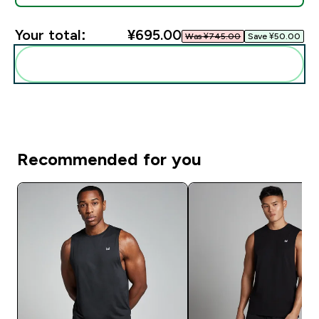
Your total:
¥695.00‎
Was ¥745.00‎
Save ¥50.00‎
Add these to your routine
Recommended for you