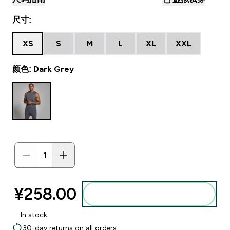
尺寸:
XS
S
M
L
XL
XXL
颜色: Dark Grey
¥258.00‎
添加到购物袋
In stock
30-day returns on all orders