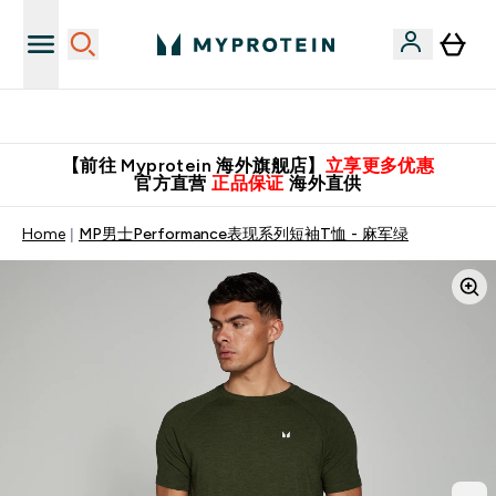
英国制造 精品保证！
【前往 Myprotein 海外旗舰店】
立享更多优惠
官方直营
正品保证
海外直供
Home
MP男士Performance表现系列短袖T恤 - 麻军绿