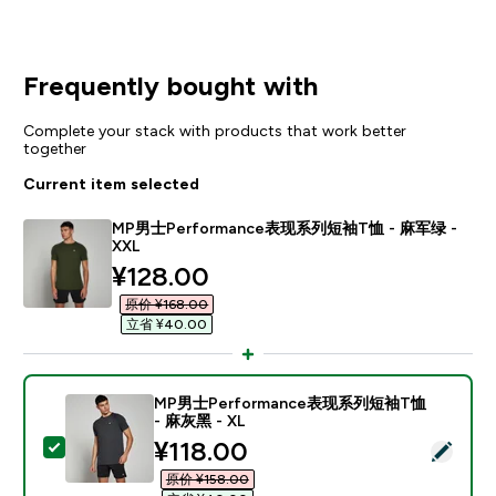
Frequently bought with
Complete your stack with products that work better
together
Current item selected
MP男士Performance表现系列短袖T恤 - 麻军绿 -
XXL
discounted price
¥128.00‎
原价 ¥168.00‎
立省 ¥40.00‎
MP男士Performance表现系列短袖T恤
- 麻灰黑 - XL
discounted price
¥118.00‎
Select this product - MP男士Performance表现系列
原价 ¥158.00‎