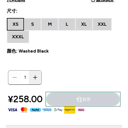
尺寸:
XS
S
M
L
XL
XXL
XXXL
颜色: Washed Black
¥258.00‎
缺货