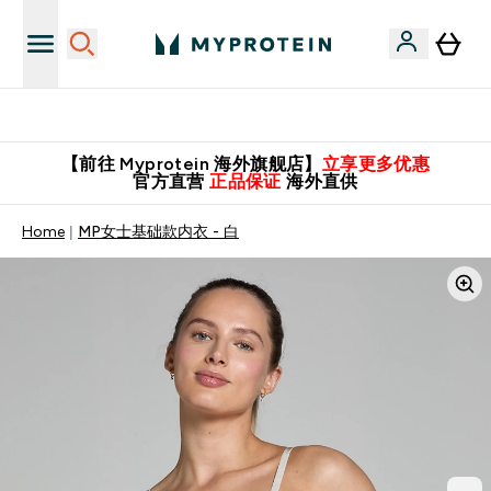
英国制造 精品保证！
【前往 Myprotein 海外旗舰店】
立享更多优惠
官方直营
正品保证
海外直供
Home
MP女士基础款内衣 - 白