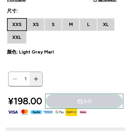
尺寸:
XXS
XS
S
M
L
XL
XXL
颜色: Light Grey Marl
¥198.00‎
缺货