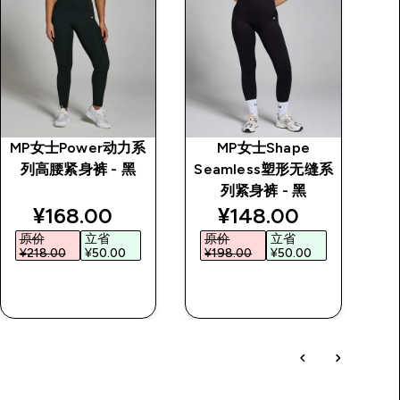
MP女士Power动力系
MP女士Shape
M
列高腰紧身裤 - 黑
Seamless塑形无缝系
列紧身裤 - 黑
rice
discounted price
discounted price
¥168.00‎
¥148.00‎
原价
立省
原价
立省
¥218.00‎
¥50.00‎
¥198.00‎
¥50.00‎
¥
快速购买
快速购买