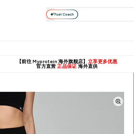
Fuel Coach
肌酸系列
运动服饰
维生素矿物质
高蛋白零食
素食系列
nter 蛋白粉 submenu
Enter 运动服饰 submenu
⌄
⌄
8元包邮！
英国制造 精品保证！
推荐亲友，赢取双份福利！
临期
【前往 Myprotein 海外旗舰店】
立享更多优惠
官方直营
正品保证
海外直供