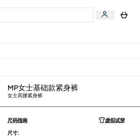
专家建议
Enter 专家建议 submenu
⌄
特惠清单！
MP女士基础款紧身裤
女士高腰紧身裤
尺码指南
虚拟试穿
尺寸: