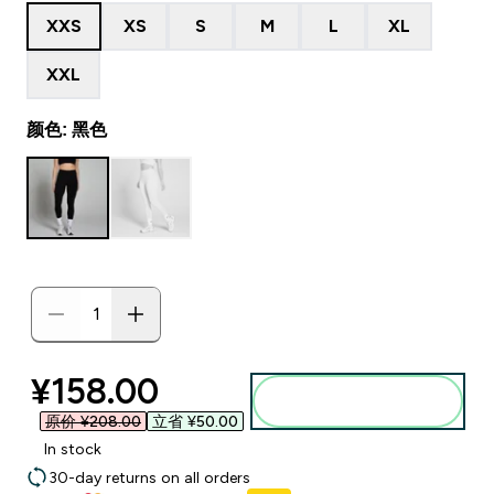
XXS
XS
S
M
L
XL
XXL
颜色: 黑色
discounted price
¥158.00‎
添加到购物袋
原价 ¥208.00‎
立省 ¥50.00‎
In stock
30-day returns on all orders