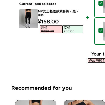
Current item selected
MP女士基础款紧身裤 - 黑 -
XXS
discounted price
¥158.00‎
原价
立省
¥208.00‎
¥50.00‎
Your t
Was ¥604.
Recommended for you