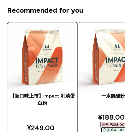
Recommended for you
【新口味上市】Impact 乳清蛋
一水肌酸粉
白粉
discounted
¥188.00‎
原价 ¥238.00‎
¥249.00‎
立省 ¥50.00‎