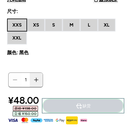
尺寸:
XXS
XS
S
M
L
XL
XXL
颜色: 黑色
discounted price
¥48.00‎
缺货
原价 ¥198.00‎
立省 ¥150.00‎