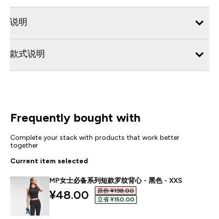
说明
款式说明
Frequently bought with
Complete your stack with products that work better
together
Current item selected
MP女士必备系列短款罗纹背心 - 黑色 - XXS
原价 ¥198.00‎
discounted price
¥48.00‎
立省 ¥150.00‎