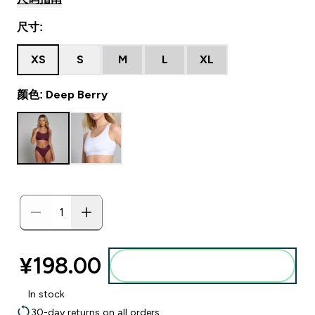
尺寸:
XS
S
M
L
XL
颜色: Deep Berry
¥198.00‎
添加到购物袋
In stock
30-day returns on all orders