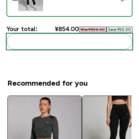
Your total:
¥854.00‎
Was ¥904.00‎
Save ¥50.00‎
Add these to your routine
Recommended for you