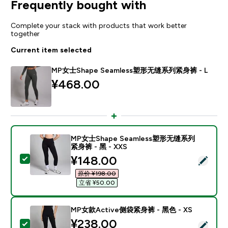
Frequently bought with
Complete your stack with products that work better
together
Current item selected
MP女士Shape Seamless塑形无缝系列紧身裤 - L
¥468.00‎
MP女士Shape Seamless塑形无缝系列
紧身裤 - 黑 - XXS
discounted price
¥148.00‎
Select this product - MP女士Shape Seamless塑形
原价 ¥198.00‎
立省 ¥50.00‎
MP女款Active侧袋紧身裤 - 黑色 - XS
¥238.00‎
Select this product - MP女款Active侧袋紧身裤 - 黑色 