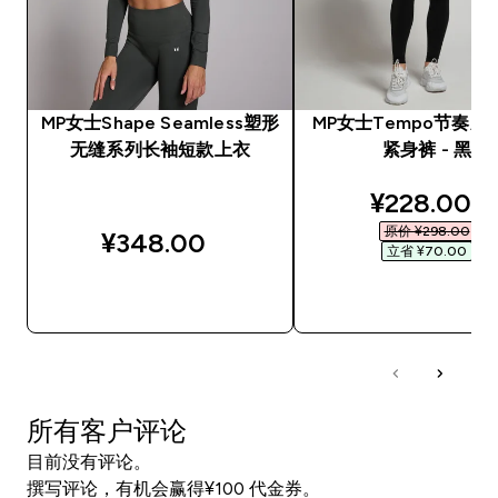
MP女士Shape Seamless塑形
MP女士Tempo节奏系
无缝系列长袖短款上衣
紧身裤 - 黑
discounted
¥228.00‎
原价 ¥298.00‎
¥348.00‎
立省 ¥70.00‎
快速购买
快速购买
所有客户评论
目前没有评论。
撰写评论，有机会赢得¥100 代金券。