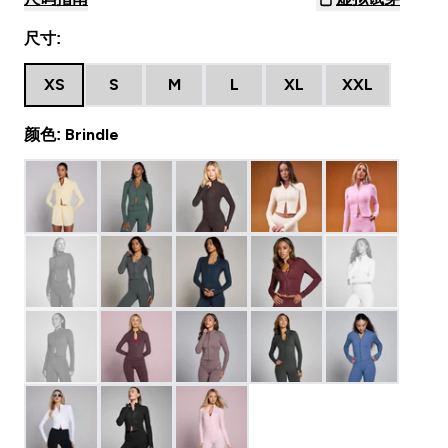
尺寸:
XS
S
M
L
XL
XXL
颜色: Brindle