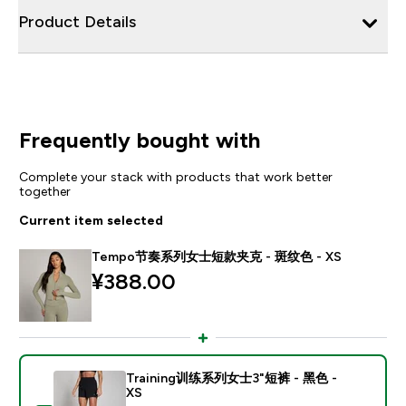
Product Details
Frequently bought with
Complete your stack with products that work better
together
Current item selected
Tempo节奏系列女士短款夹克 - 斑纹色 - XS
¥388.00‎
Training训练系列女士3"短裤 - 黑色 -
XS