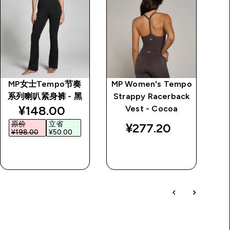
MP女士Tempo节奏
MP Women's Tempo
S
系列喇叭紧身裤 - 黑
Strappy Racerback
形
discounted price
¥148.00‎
Vest - Cocoa
原价
立省
¥277.20‎
¥198.00‎
¥50.00‎
快速购买
快速购买