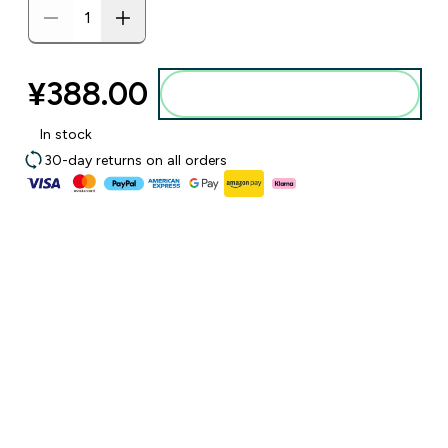
¥388.00‎
添加到购物袋
In stock
30-day returns on all orders