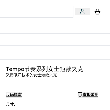
专家建议
Enter 专家建议 submenu
⌄
特惠清单！
Tempo节奏系列女士短款夹克
采用吸汗技术的女士短款夹克
尺码指南
虚拟试穿
尺寸: