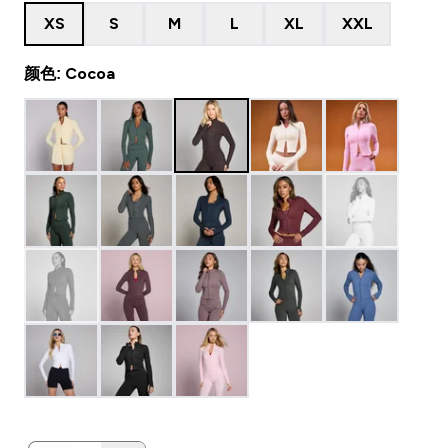
XS
S
M
L
XL
XXL
颜色: Cocoa