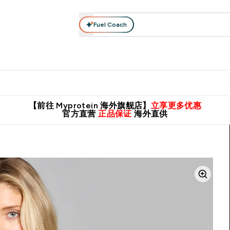
Fuel Coach
肌酸系列
运动服饰
维生素矿物质
高蛋白零食
素食系列
nter 蛋白粉 submenu
Enter 运动服饰 submenu
⌄
⌄
8元包邮！
英国制造 精品保证！
推荐亲友，赢取双份福利！
临期
【前往 Myprotein 海外旗舰店】
立享更多优惠
官方直营
正品保证
海外直供