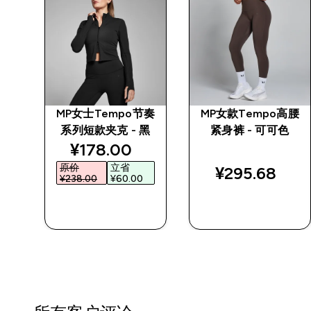
女士
MP女士Tempo节奏
MP女款Tempo高腰
色
系列短款夹克 - 黑
紧身裤 - 可可色
discounted price
¥178.00‎
原价
立省
¥295.68‎
¥238.00‎
¥60.00‎
快速购买
快速购买