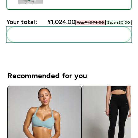
Your total:
¥1,024.00‎
Was ¥1,074.00‎
Save ¥50.00‎
Add these to your routine
Recommended for you