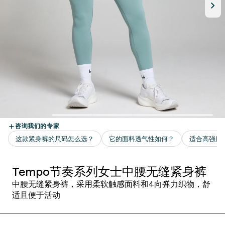
Tempo节奏系列女士中腰无缝紧身裤
中腰无缝紧身裤，采用柔软触感面料和4向弹力织物，舒
适且便于活动