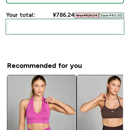
Your total:
¥786.24‎
Was ¥826.24‎
Save ¥40.00‎
Add these to your routine
Recommended for you