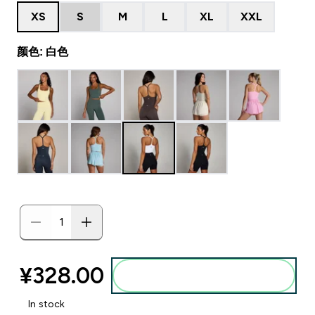
XS
S
M
L
XL
XXL
颜色: 白色
¥328.00‎
添加到购物袋
In stock