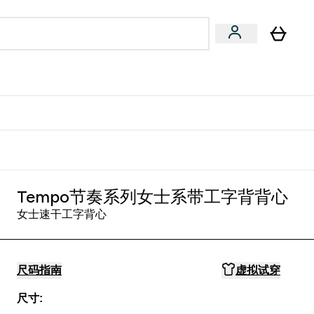
专家建议
Enter 专家建议 submenu
⌄
特惠清单！
Tempo节奏系列女士系带工字背背心
女士速干工字背心
尺码指南
虚拟试穿
尺寸: