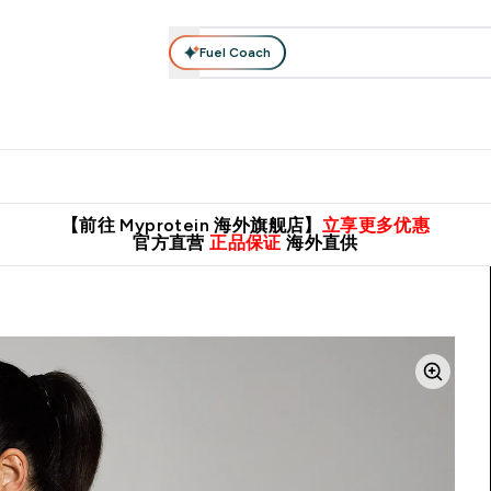
Fuel Coach
肌酸系列
运动服饰
维生素矿物质
高蛋白零食
素食系列
nter 蛋白粉 submenu
Enter 运动服饰 submenu
⌄
⌄
8元包邮！
英国制造 精品保证！
推荐亲友，赢取双份福利！
临期
【前往 Myprotein 海外旗舰店】
立享更多优惠
官方直营
正品保证
海外直供