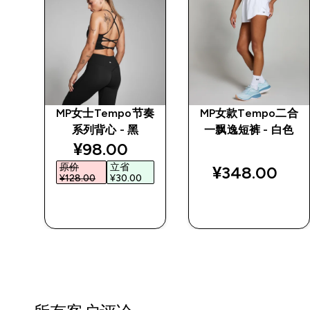
节奏
MP女士Tempo节奏
MP女款Tempo二合
系列背心 - 黑
一飘逸短裤 - 白色
d price
discounted price
¥98.00‎
原价
立省
¥348.00‎
¥128.00‎
¥30.00‎
快速购买
快速购买