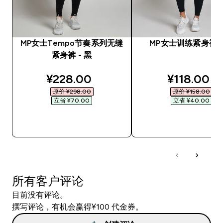
MP女士Tempo节奏系列无缝
MP女士训练紧身裤 -
紧身裤 - 黑
discounted price
discounte
¥228.00‎
¥118.00‎
原价 ¥298.00‎
原价 ¥158.00‎
立省 ¥70.00‎
立省 ¥40.00‎
快速购买
快速购买
所有客户评论
目前没有评论。
撰写评论，有机会赢得¥100 代金券。