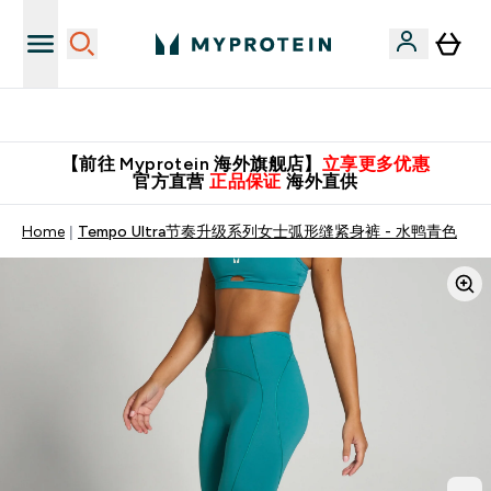
英国制造 精品保证！
【前往 Myprotein 海外旗舰店】
立享更多优惠
官方直营
正品保证
海外直供
Home
Tempo Ultra节奏升级系列女士弧形缝紧身裤 - 水鸭青色