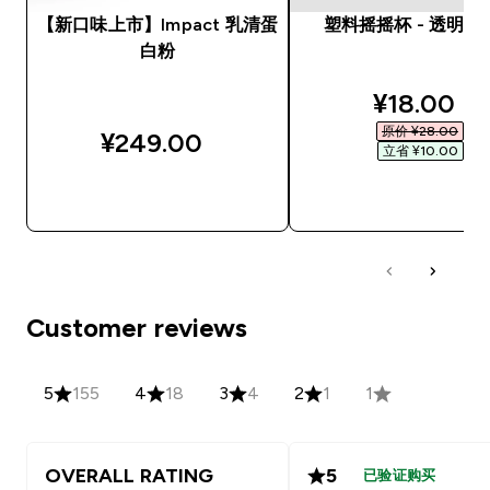
【新口味上市】Impact 乳清蛋
塑料摇摇杯 - 透明 /
白粉
discounte
¥18.00‎
原价 ¥28.00‎
¥249.00‎
立省 ¥10.00‎
快速购买
快速购买
Customer reviews
5
155
4
18
3
4
2
1
1
OVERALL RATING
5
已验证购买