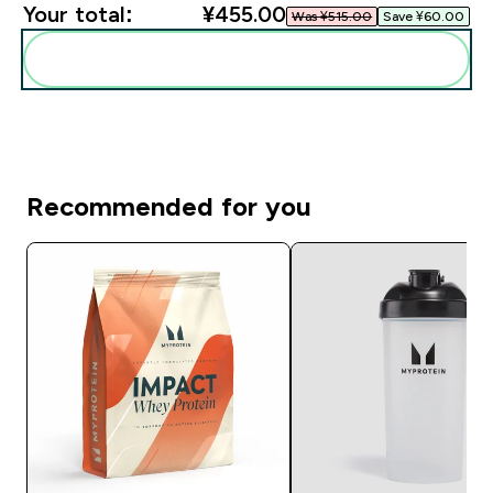
Your total:
¥455.00‎
Was ¥515.00‎
Save ¥60.00‎
Add these to your routine
Recommended for you