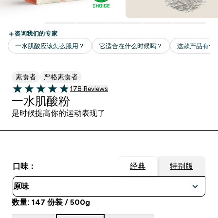
素食者
严格素食者
178 customer reviews
178 Reviews
4.84 out of 5 stars
一水肌酸粉
是时候提高你的运动表现了
口味：
经典
特别版
数量: 147 份装 / 500g