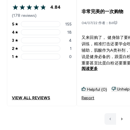
4.84
4.84 out of 5 stars
非常完美的一次购物
(178 reviews)
04/07/22 作者：Bill🐱
5
★
155
5 stars rating 155 reviews
4
★
18
4 stars rating 18 reviews
又来回购了， 健身除了要
3
★
4
3 stars rating 4 reviews
训练，精准打击还要学会
2
★
1
辅助，肌酸作为A类补剂，
2 stars rating 1 reviews
1
★
0
说是健身必备的，跟蛋白
1 stars rating 0 reviews
重要甚至比蛋白粉还要重
阅读更多
你遇到瓶颈的时候可以试
酸。这款肌酸相比于其他
肌酸，溶解度更高
Unhelp
Helpful (0)
VIEW ALL REVIEWS
Report