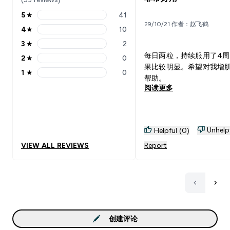
5
★
41
5 stars rating 41 reviews
29/10/21 作者：赵飞鹤
4
★
10
4 stars rating 10 reviews
3
★
2
3 stars rating 2 reviews
每日两粒，持续服用了4周
2
★
0
2 stars rating 0 reviews
果比较明显。希望对我增
1
★
0
1 stars rating 0 reviews
帮助。
阅读更多
Unhelp
Helpful (0)
VIEW ALL REVIEWS
Report
创建评论