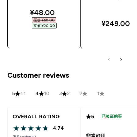
discounted price
¥48.00‎
原价 ¥68.00‎
¥249.00‎
立省 ¥20.00‎
快速购买
快速购买
Customer reviews
5
41
4
10
3
2
2
1
OVERALL RATING
5
已验证购买
4.74
4.74 out of 5 stars
非常好用
(53 reviews)