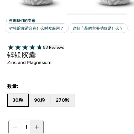
53 customer reviews
53 Reviews
4.74 out of 5 stars
锌镁胶囊
Zinc and Magnesium
数量:
30粒
90粒
270粒