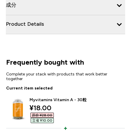
成分
Product Details
Frequently bought with
Complete your stack with products that work better
together
Current item selected
Myvitamins Vitamin A - 30粒
discounted price
¥18.00‎
原价 ¥28.00‎
立省 ¥10.00‎