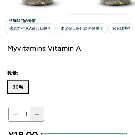
Myvitamins Vitamin A
数量:
30粒