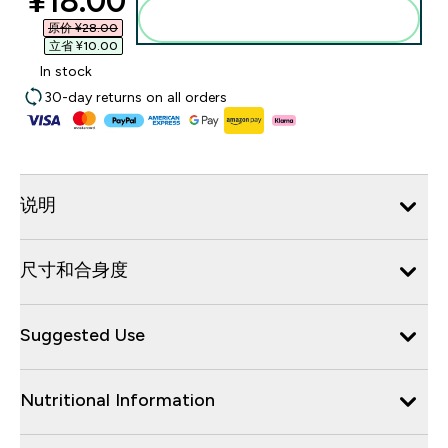
discounted price
¥18.00‎
添加到购物袋
原价 ¥28.00‎
立省 ¥10.00‎
In stock
30-day returns on all orders
说明
尺寸和合身度
Suggested Use
Nutritional Information