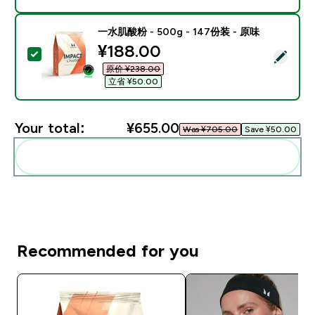
一水肌酸粉 - 500g - 147份装 - 原味
discounted price
¥188.00‎
Select this product - 一水肌酸粉 - 500g - 147份装 -
原价 ¥238.00‎
立省 ¥50.00‎
Your total:
¥655.00‎
Was ¥705.00‎
Save ¥50.00‎
Add these to your routine
Recommended for you