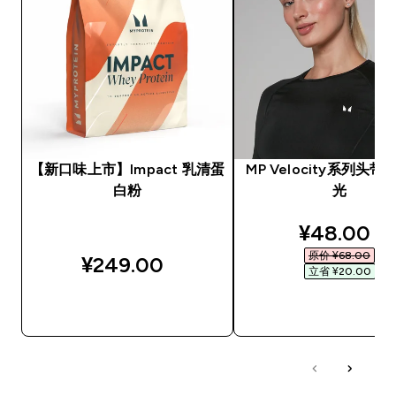
【新口味上市】Impact 乳清蛋
MP Velocity系列头带 
白粉
光
discounte
¥48.00‎
原价 ¥68.00‎
¥249.00‎
立省 ¥20.00‎
快速购买
快速购买