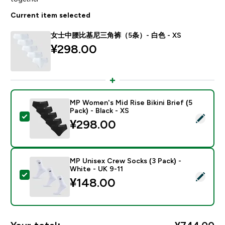
Current item selected
女士中腰比基尼三角裤（5条）- 白色 - XS
¥298.00‎
MP Women's Mid Rise Bikini Brief (5
Pack) - Black - XS
Select this product - MP Women's Mid Rise Bikini Brief 
¥298.00‎
MP Unisex Crew Socks (3 Pack) -
White - UK 9-11
Select this product - MP Unisex Crew Socks (3 Pack) 
¥148.00‎