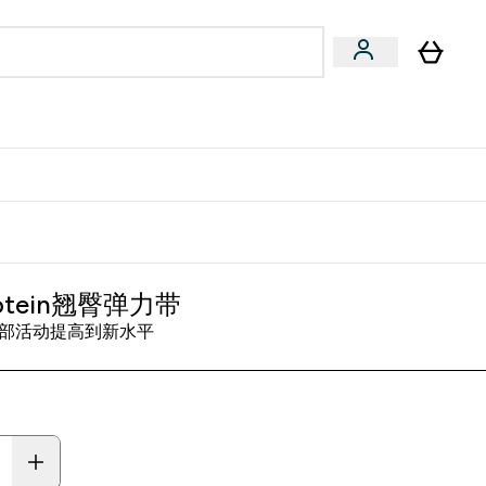
专家建议
Enter 专家建议 submenu
⌄
特惠清单！
rotein翘臀弹力带
部活动提高到新水平