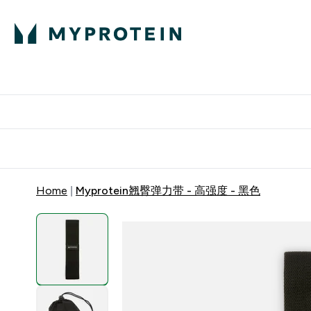
蛋白粉
E
满58
Home
Myprotein翘臀弹力带 - 高强度 - 黑色