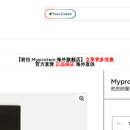
Fuel Coach
肌酸系列
运动服饰
维生素矿物质
高蛋白零食
素食系列
nter 蛋白粉 submenu
Enter 运动服饰 submenu
⌄
⌄
8元包邮！
英国制造 精品保证！
推荐亲友，赢取双份福利！
临期
【前往 Myprotein 海外旗舰店】
立享更多优惠
官方直营
正品保证
海外直供
Myp
把您的腿