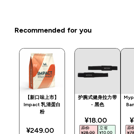
Recommended for you
单件
【新口味上市】
护腕式健身拉力带
Myp
4公
Impact 乳清蛋白
- 黑色
Ban
粉
ted price
discounted pri
d
¥18.00‎
¥
原价
立省
原
¥249.00‎
0‎
¥28.00‎
¥10.00‎
¥78