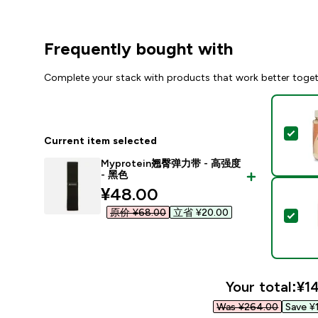
Frequently bought with
Complete your stack with products that work better toge
Sel
Current item selected
Myprotein翘臀弹力带 - 高强度
- 黑色
discounted price
¥48.00‎
原价 ¥68.00‎
立省 ¥20.00‎
Sel
Your total:
¥14
Was ¥264.00‎
Save ¥