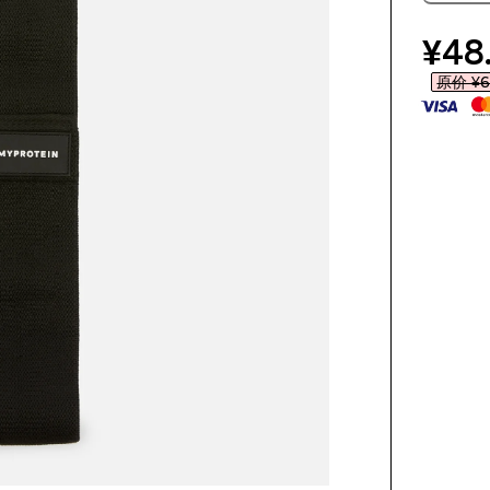
disc
¥48.
原价 ¥68