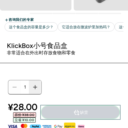
KlickBox小号食品盒
非常适合在外出时存放食物和零食
discounted price
¥28.00‎
缺货
原价 ¥38.00‎
立省 ¥10.00‎