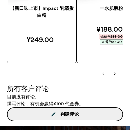
【新口味上市】Impact 乳清蛋
一水肌酸粉
白粉
discounted
¥188.00‎
原价 ¥238.00‎
¥249.00‎
立省 ¥50.00‎
快速购买
快速购买
所有客户评论
目前没有评论。
撰写评论，有机会赢得¥100 代金券。
创建评论