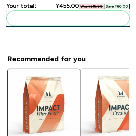
Your total:
¥455.00‎
Was ¥515.00‎
Save ¥60.00‎
Add these to your routine
Recommended for you