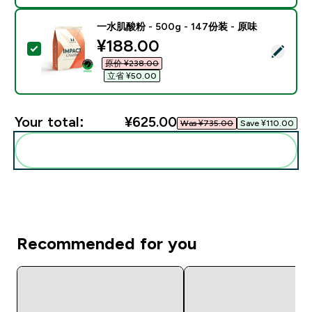
一水肌酸粉 - 500g - 147份装 - 原味
discounted price
¥188.00‎
Select this product - 一水肌酸粉 - 500g - 147份装 -
原价 ¥238.00‎
立省 ¥50.00‎
Your total:
¥625.00‎
Was ¥735.00‎
Save ¥110.00‎
Add these to your routine
Recommended for you