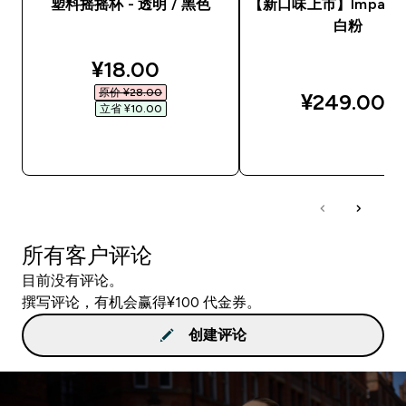
塑料摇摇杯 - 透明 / 黑色
【新口味上市】Impact
白粉
discounted price
¥18.00‎
原价 ¥28.00‎
¥249.00‎
立省 ¥10.00‎
快速购买
快速购买
所有客户评论
目前没有评论。
撰写评论，有机会赢得¥100 代金券。
创建评论