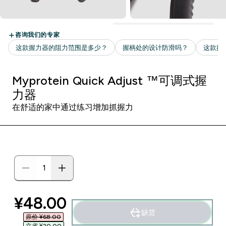
Myprotein Quick Adjust ™可调式握
力器
在舒适的家中通过练习增加抓握力
discounted price
¥48.00‎
缺货
原价 ¥68.00‎