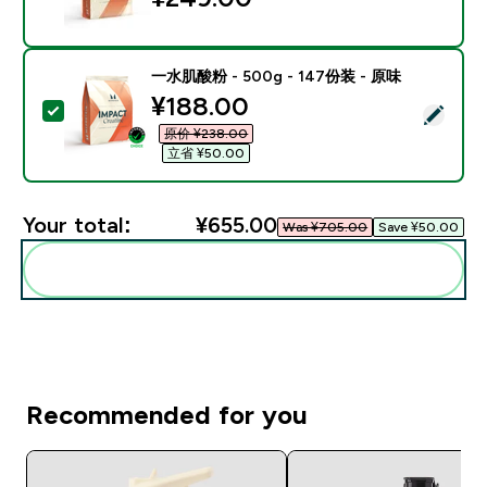
一水肌酸粉 - 500g - 147份装 - 原味
discounted price
¥188.00‎
Select this product - 一水肌酸粉 - 500g - 147份装 -
原价 ¥238.00‎
立省 ¥50.00‎
Your total:
¥655.00‎
Was ¥705.00‎
Save ¥50.00‎
Add these to your routine
Recommended for you