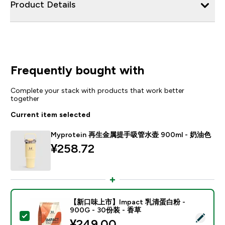
Product Details
Frequently bought with
Complete your stack with products that work better
together
Current item selected
Myprotein 再生金属提手吸管水壶 900ml - 奶油色
¥258.72‎
【新口味上市】Impact 乳清蛋白粉 -
900G - 30份装 - 香草
Select this product - 【新口味上市】Impact 乳清蛋白
¥249.00‎