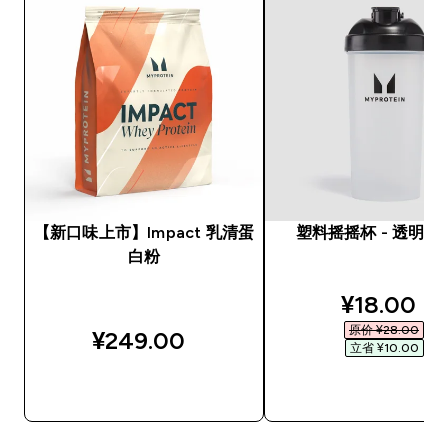
【新口味上市】Impact 乳清蛋
塑料摇摇杯 - 透明 /
白粉
discounte
¥18.00‎
原价 ¥28.00‎
¥249.00‎
立省 ¥10.00‎
快速购买
快速购买