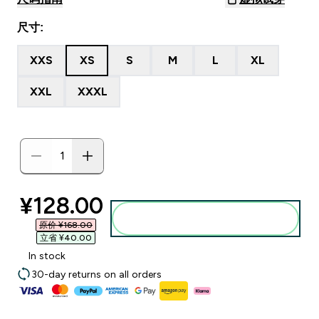
尺寸:
XXS
XS
S
M
L
XL
XXL
XXXL
discounted price
¥128.00‎
添加到购物袋
原价 ¥168.00‎
立省 ¥40.00‎
In stock
30-day returns on all orders