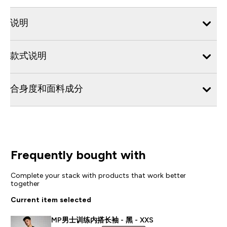
说明
款式说明
合身度和面料成分
Frequently bought with
Complete your stack with products that work better
together
Current item selected
MP男士训练内搭长袖 - 黑 - XXS