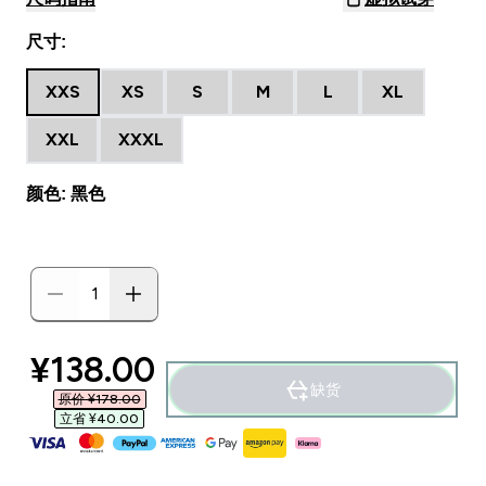
尺寸:
XXS
XS
S
M
L
XL
XXL
XXXL
颜色: 黑色
discounted price
¥138.00‎
缺货
原价 ¥178.00‎
立省 ¥40.00‎