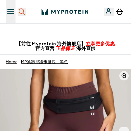
英国制造 精品保证！
【前往 Myprotein 海外旗舰店】
立享更多优惠
官方直营
正品保证
海外直供
Home
MP紧凑型跑步腰包 - 黑色