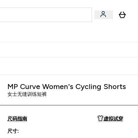
专家建议
Enter 专家建议 submenu
⌄
特惠清单！
MP Curve Women's Cycling Shorts
女士无缝训练短裤
尺码指南
虚拟试穿
尺寸: