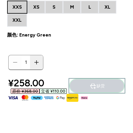
XXS
XS
S
M
L
XL
XXL
颜色: Energy Green
discounted price
¥258.00‎
缺货
原价 ¥368.00‎
立省 ¥110.00‎