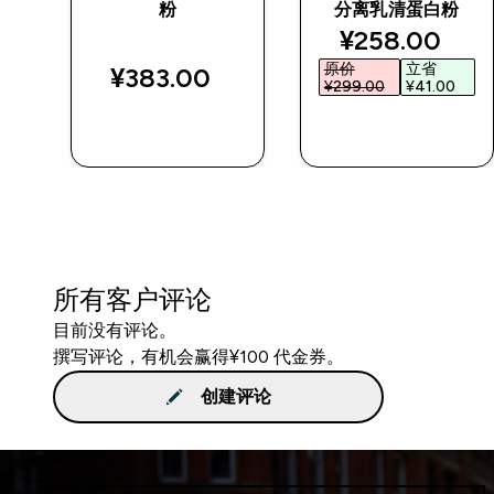
粉
分离乳清蛋白粉
d price
discounted p
¥258.00‎
原价
立省
¥383.00‎
¥299.00‎
¥41.00‎
快速购买
快速购买
所有客户评论
目前没有评论。
撰写评论，有机会赢得¥100 代金券。
创建评论