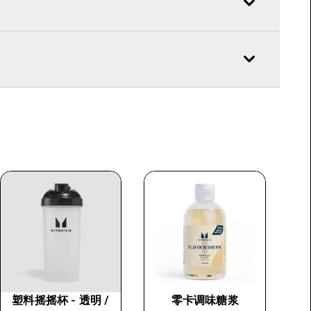
塑料摇摇杯 - 透明 /
零卡调味糖浆