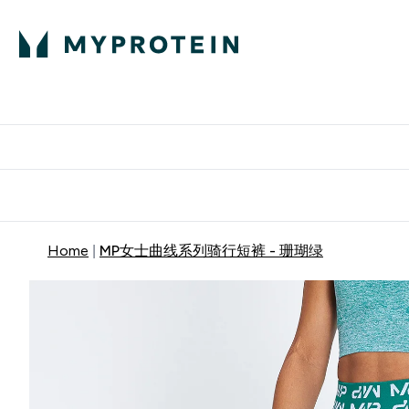
蛋白粉
E
满58
Home
MP女士曲线系列骑行短裤 - 珊瑚绿