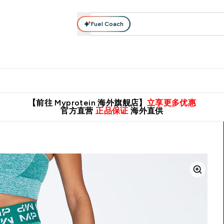
Fuel Coach
肌酸系列
运动服饰
维生素矿物质
高蛋白零食
素食系列
nter 蛋白粉 submenu
Enter 运动服饰 submenu
⌄
⌄
8元包邮！
英国制造 精品保证！
推荐亲友，赢取双份福利！
临期
【前往 Myprotein 海外旗舰店】
立享更多优惠
官方直营
正品保证
海外直供