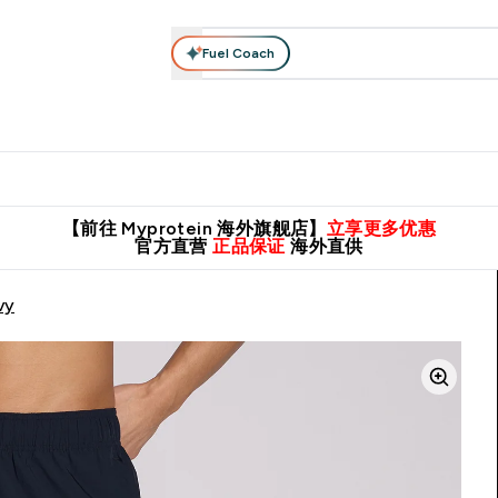
Fuel Coach
肌酸系列
运动服饰
维生素矿物质
高蛋白零食
素食系列
nter 蛋白粉 submenu
Enter 运动服饰 submenu
⌄
⌄
8元包邮！
英国制造 精品保证！
推荐亲友，赢取双份福利！
临期
【前往 Myprotein 海外旗舰店】
立享更多优惠
官方直营
正品保证
海外直供
vy