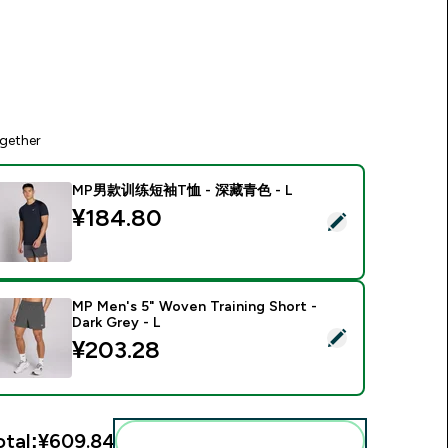
gether
MP男款训练短袖T恤 - 深藏青色 - L
¥184.80‎
Select this product - MP男款训练短袖T恤 - 深藏青色 - L
MP Men's 5" Woven Training Short -
Dark Grey - L
elect this product - MP Men's 5" Woven Training Short - Dark 
¥203.28‎
otal:
¥609.84‎
Add these to your routine