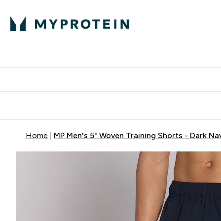
蛋白粉
E
满58
Home
MP Men's 5" Woven Training Shorts - Dark Na