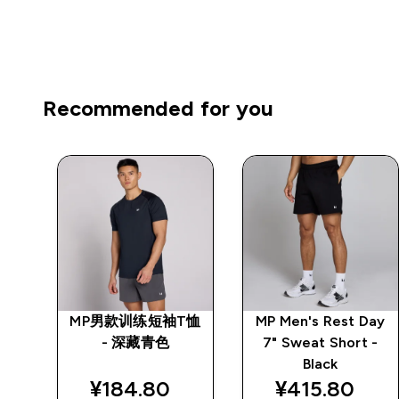
Recommended for you
 -
MP男款训练短袖T恤
MP Men's Rest Day
- 深藏青色
7" Sweat Short -
Black
¥184.80‎
¥415.80‎