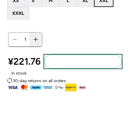
XS
S
M
L
XL
XXL
XXXL
¥221.76‎
添加到购物袋
In stock
30-day returns on all orders