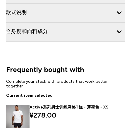
款式说明
合身度和面料成分
Frequently bought with
Complete your stack with products that work better
together
Current item selected
Active系列男士训练网格T恤 - 薄荷色 - XS
¥278.00‎