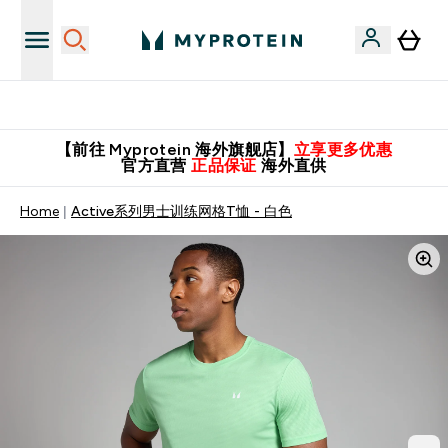
英国制造 精品保证！
【前往 Myprotein 海外旗舰店】
立享更多优惠
官方直营
正品保证
海外直供
Home
Active系列男士训练网格T恤 - 白色