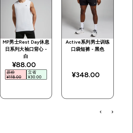
MP男士Rest Day休息
Active系列男士训练
日系列大袖口背心 -
口袋短裤 - 黑色
白
discounted price
¥88.00‎
原价
立省
¥348.00‎
¥118.00‎
¥30.00‎
快速购买
快速购买