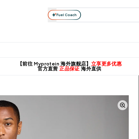
Fuel Coach
肌酸系列
运动服饰
维生素矿物质
高蛋白零食
素食系列
nter 蛋白粉 submenu
Enter 运动服饰 submenu
⌄
⌄
8元包邮！
英国制造 精品保证！
推荐亲友，赢取双份福利！
临期
【前往 Myprotein 海外旗舰店】
立享更多优惠
官方直营
正品保证
海外直供