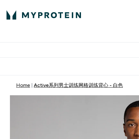
蛋白粉
E
满58
Home
Active系列男士训练网格训练背心 - 白色