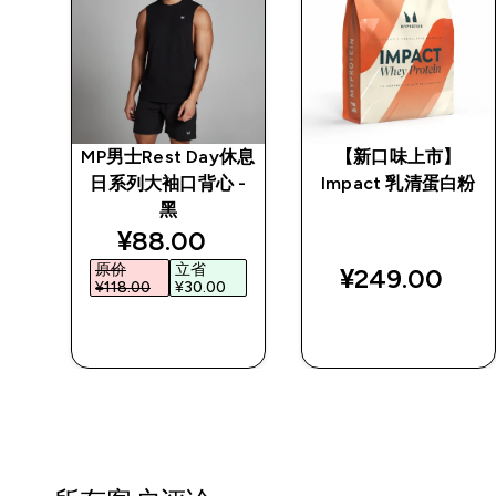
 白
MP男士Rest Day休息
【新口味上市】
日系列大袖口背心 -
Impact 乳清蛋白粉
黑
ed price
discounted price
¥88.00‎
原价
立省
¥249.00‎
¥118.00‎
¥30.00‎
快速购买
快速购买