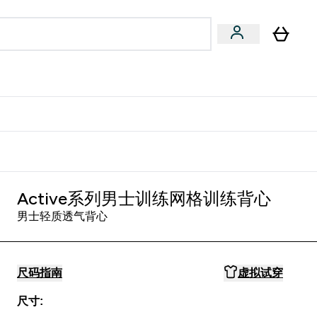
专家建议
Enter 专家建议 submenu
⌄
特惠清单！
Active系列男士训练网格训练背心
男士轻质透气背心
尺码指南
虚拟试穿
尺寸: