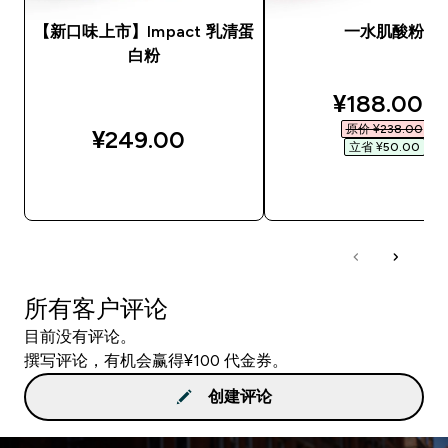
【新口味上市】Impact 乳清蛋
一水肌酸粉
白粉
discounted
¥188.00‎
原价 ¥238.00‎
¥249.00‎
立省 ¥50.00‎
快速购买
快速购买
所有客户评论
目前没有评论。
撰写评论，有机会赢得¥100 代金券。
创建评论