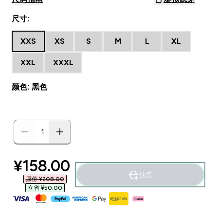
尺寸:
XXS
XS
S
M
L
XL
XXL
XXXL
颜色: 黑色
discounted price
¥158.00‎
缺货
原价 ¥208.00‎
立省 ¥50.00‎