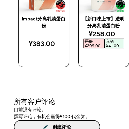
Impact分离乳清蛋白
【新口味上市】透明
粉
分离乳清蛋白粉
d price
discounted p
¥258.00‎
原价
立省
¥383.00‎
¥299.00‎
¥41.00‎
快速购买
快速购买
所有客户评论
目前没有评论。
撰写评论，有机会赢得¥100 代金券。
创建评论