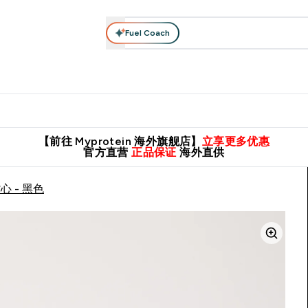
Fuel Coach
肌酸系列
运动服饰
维生素矿物质
高蛋白零食
素食系列
nter 蛋白粉 submenu
Enter 运动服饰 submenu
⌄
⌄
8元包邮！
英国制造 精品保证！
推荐亲友，赢取双份福利！
临期
【前往 Myprotein 海外旗舰店】
立享更多优惠
官方直营
正品保证
海外直供
心 - 黑色