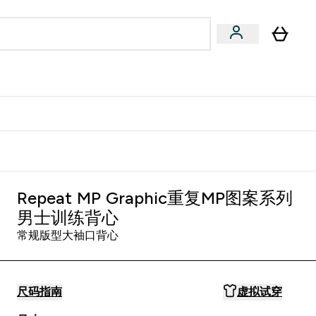
专家建议
Enter 专家建议 submenu
⌄
特惠清单！
Repeat MP Graphic重复MP图案系列
男士训练背心
常规版型大袖口背心
尺码指南
虚拟试穿