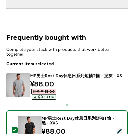
Frequently bought with
Complete your stack with products that work better
together
Current item selected
MP男士Rest Day休息日系列短袖T恤 - 泥灰 - XS
discounted price
¥88.00‎
原价 ¥118.00‎
立省 ¥30.00‎
MP男士Rest Day休息日系列短袖T恤 -
黑 - XXS
discounted price
¥88.00‎
Select this product - MP男士Rest Day休息日系列短袖T