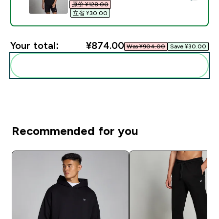
原价 ¥128.00‎
立省 ¥30.00‎
Your total:
¥874.00‎
Was ¥904.00‎
Save ¥30.00‎
Add these to your routine
Recommended for you