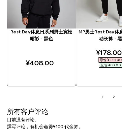
Rest Day休息日系列男士宽松
MP男士Rest Day休息
帽衫 - 黑色
动长裤 - 黑
discounted
¥178.00‎
原价 ¥238.00‎
¥408.00‎
立省 ¥60.00‎
快速购买
快速购买
所有客户评论
目前没有评论。
撰写评论，有机会赢得¥100 代金券。