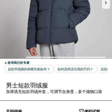
男士短款羽绒服
加厚填充短款羽绒外套，可调节合身度，多个储物口袋
尺码指南
虚拟试穿