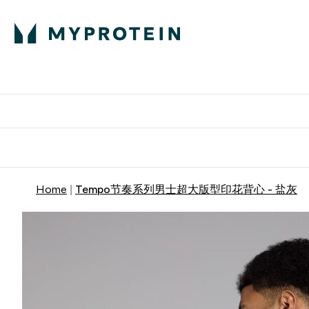
蛋白粉
E
满58
Home
Tempo节奏系列男士超大版型印花背心 - 盐灰