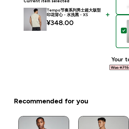
Current item selected
Tempo节奏系列男士超大版型
印花背心 - 水洗黑 - XS
¥348.00‎
S
Your t
Was ¥715.
Recommended for you