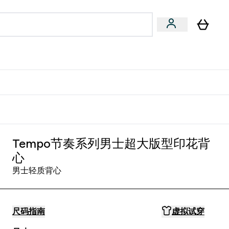
专家建议
Enter 专家建议 submenu
⌄
特惠清单！
Tempo节奏系列男士超大版型印花背
心
男士轻质背心
尺码指南
虚拟试穿