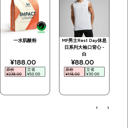
一水肌酸粉
MP男士Rest Day休息
MP
日系列大袖口背心 -
日
白
price
discounted price
discounted price
¥188.00‎
¥88.00‎
原价
立省
原价
立省
¥238.00‎
¥50.00‎
¥118.00‎
¥30.00‎
¥
快速购买
快速购买