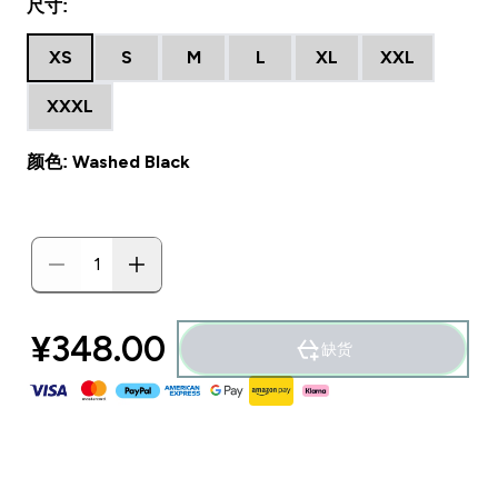
尺寸:
XS
S
M
L
XL
XXL
XXXL
颜色: Washed Black
¥348.00‎
缺货