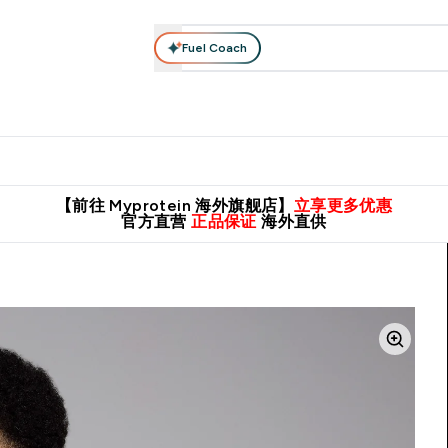
Fuel Coach
肌酸系列
运动服饰
维生素矿物质
高蛋白零食
素食系列
nter 蛋白粉 submenu
Enter 运动服饰 submenu
⌄
⌄
8元包邮！
英国制造 精品保证！
推荐亲友，赢取双份福利！
临期
【前往 Myprotein 海外旗舰店】
立享更多优惠
官方直营
正品保证
海外直供