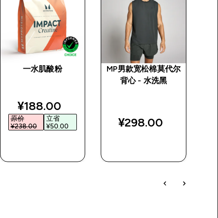
一水肌酸粉
MP男款宽松棉莫代尔
V
背心 - 水洗黑
士
price
discounted price
¥188.00‎
原价
立省
¥298.00‎
¥238.00‎
¥50.00‎
快速购买
快速购买