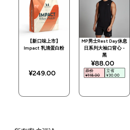
 白
【新口味上市】
MP男士Rest Day休息
Impact 乳清蛋白粉
日系列大袖口背心 -
黑
ed price
discounted 
¥88.00‎
原价
立省
¥249.00‎
¥118.00‎
¥30.00‎
快速购买
快速购买