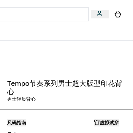
专家建议
Enter 专家建议 submenu
⌄
特惠清单！
Tempo节奏系列男士超大版型印花背
心
男士轻质背心
尺码指南
虚拟试穿