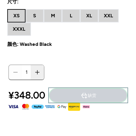
尺寸:
XS
S
M
L
XL
XXL
XXXL
颜色: Washed Black
¥348.00‎
缺货