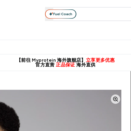
Fuel Coach
肌酸系列
运动服饰
维生素矿物质
高蛋白零食
素食系列
nter 蛋白粉 submenu
Enter 运动服饰 submenu
⌄
⌄
8元包邮！
英国制造 精品保证！
推荐亲友，赢取双份福利！
临期
【前往 Myprotein 海外旗舰店】
立享更多优惠
官方直营
正品保证
海外直供